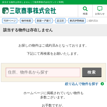
該当する物件は存在しません｜三敬商事株式会社(サンケイ商事)
検索
お知らせ
TOPページ
>
物件検索
>
新築一戸建て
>
足立区
>
東武伊勢崎線
ご成約済み
該当する物件は存在しません
お探しの物件はご成約済みとなっております。
下記にて再検索をお願いたします。
絞り込んで物件を探す
ホームページに掲載されていない物件も
多数ございます。
お手数ですが、