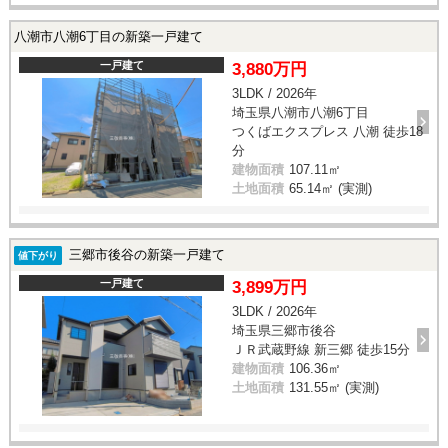
八潮市八潮6丁目の新築一戸建て
一戸建て
3,880万円
3LDK / 2026年
埼玉県八潮市八潮6丁目
つくばエクスプレス 八潮 徒歩18
分
建物面積
107.11㎡
土地面積
65.14㎡ (実測)
三郷市後谷の新築一戸建て
値下がり
一戸建て
3,899万円
3LDK / 2026年
埼玉県三郷市後谷
ＪＲ武蔵野線 新三郷 徒歩15分
建物面積
106.36㎡
土地面積
131.55㎡ (実測)