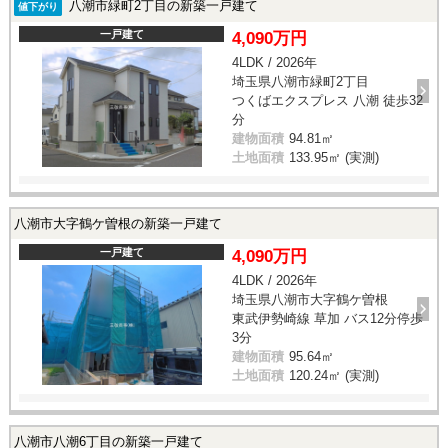
八潮市緑町2丁目の新築一戸建て
値下がり
一戸建て
4,090万円
4LDK / 2026年
埼玉県八潮市緑町2丁目
つくばエクスプレス 八潮 徒歩32
分
建物面積
94.81㎡
土地面積
133.95㎡ (実測)
八潮市大字鶴ケ曽根の新築一戸建て
一戸建て
4,090万円
4LDK / 2026年
埼玉県八潮市大字鶴ケ曽根
東武伊勢崎線 草加 バス12分停歩
3分
建物面積
95.64㎡
土地面積
120.24㎡ (実測)
八潮市八潮6丁目の新築一戸建て