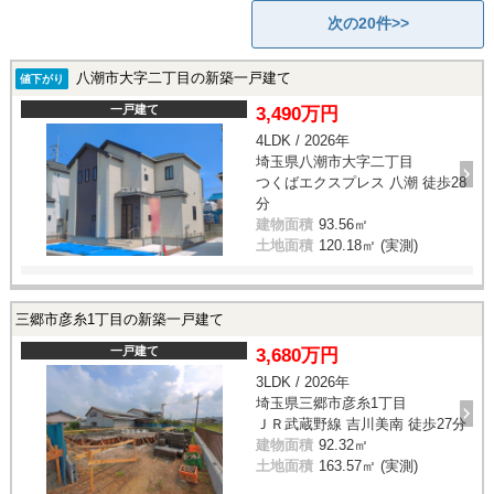
次の20件>>
八潮市大字二丁目の新築一戸建て
値下がり
一戸建て
3,490万円
4LDK / 2026年
埼玉県八潮市大字二丁目
つくばエクスプレス 八潮 徒歩28
分
建物面積
93.56㎡
土地面積
120.18㎡ (実測)
三郷市彦糸1丁目の新築一戸建て
一戸建て
3,680万円
3LDK / 2026年
埼玉県三郷市彦糸1丁目
ＪＲ武蔵野線 吉川美南 徒歩27分
建物面積
92.32㎡
土地面積
163.57㎡ (実測)