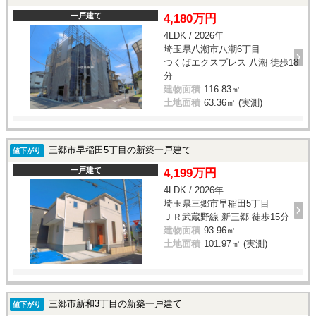
一戸建て
4,180万円
4LDK / 2026年
埼玉県八潮市八潮6丁目
つくばエクスプレス 八潮 徒歩18
分
建物面積
116.83㎡
土地面積
63.36㎡ (実測)
三郷市早稲田5丁目の新築一戸建て
値下がり
一戸建て
4,199万円
4LDK / 2026年
埼玉県三郷市早稲田5丁目
ＪＲ武蔵野線 新三郷 徒歩15分
建物面積
93.96㎡
土地面積
101.97㎡ (実測)
三郷市新和3丁目の新築一戸建て
値下がり