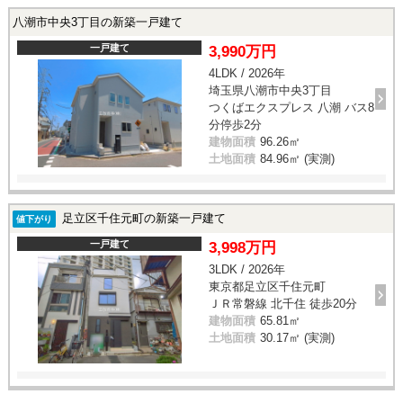
八潮市中央3丁目の新築一戸建て
一戸建て
3,990万円
4LDK / 2026年
埼玉県八潮市中央3丁目
つくばエクスプレス 八潮 バス8
分停歩2分
建物面積
96.26㎡
土地面積
84.96㎡ (実測)
足立区千住元町の新築一戸建て
値下がり
一戸建て
3,998万円
3LDK / 2026年
東京都足立区千住元町
ＪＲ常磐線 北千住 徒歩20分
建物面積
65.81㎡
土地面積
30.17㎡ (実測)