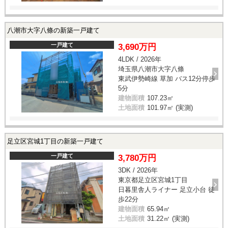
八潮市大字八條の新築一戸建て
一戸建て
3,690万円
4LDK / 2026年
埼玉県八潮市大字八條
東武伊勢崎線 草加 バス12分停歩
5分
建物面積
107.23㎡
土地面積
101.97㎡ (実測)
足立区宮城1丁目の新築一戸建て
一戸建て
3,780万円
3DK / 2026年
東京都足立区宮城1丁目
日暮里舎人ライナー 足立小台 徒
歩22分
建物面積
65.94㎡
土地面積
31.22㎡ (実測)