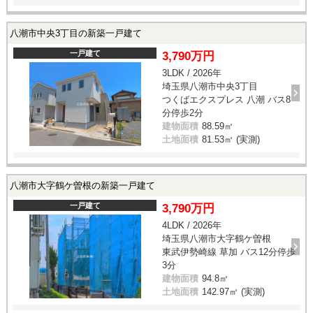
八潮市中央3丁目の新築一戸建て
一戸建て
3,790万円
3LDK / 2026年
埼玉県八潮市中央3丁目
つくばエクスプレス 八潮 バス8
分停歩2分
建物面積
88.59㎡
土地面積
81.53㎡ (実測)
八潮市大字鶴ケ曽根の新築一戸建て
一戸建て
3,790万円
4LDK / 2026年
埼玉県八潮市大字鶴ケ曽根
東武伊勢崎線 草加 バス12分停歩
3分
建物面積
94.8㎡
土地面積
142.97㎡ (実測)