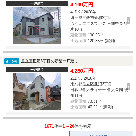
一戸建て
4,199万円
4LDK / 2026年
埼玉県三郷市新和3丁目
つくばエクスプレス 三郷中央 徒
歩18分
建物面積
106.55㎡
土地面積
120.35㎡ (実測)
足立区皿沼3丁目の新築一戸建て
値下がり
一戸建て
4,280万円
2LDK / 2026年
東京都足立区皿沼3丁目
日暮里舎人ライナー 舎人公園 徒
歩11分
建物面積
73.31㎡
土地面積
47.22㎡ (実測)
1671
1～20
件中
件を表示