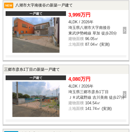
八潮市大字南後谷の新築一戸建て
NEW
一戸建て
3,999万円
4LDK / 2026年
埼玉県八潮市大字南後谷
東武伊勢崎線 草加 徒歩20分
建物面積
96.05㎡
土地面積
87.04㎡ (実測)
三郷市彦糸1丁目の新築一戸建て
一戸建て
4,080万円
4LDK / 2026年
埼玉県三郷市彦糸1丁目
ＪＲ武蔵野線 吉川美南 徒歩27分
建物面積
104.54㎡
土地面積
141.74㎡ (実測)