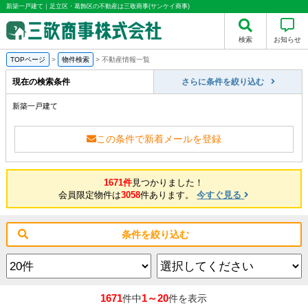
新築一戸建て｜足立区・葛飾区の不動産は三敬商事(サンケイ商事)
検索
お知らせ
TOPページ
>
物件検索
>
不動産情報一覧
現在の検索条件
さらに条件を絞り込む
新築一戸建て
この条件で新着メールを登録
1671件
見つかりました！
会員限定物件は
3058
件あります。
今すぐ見る
条件を絞り込む
1671
1～20
件中
件を表示