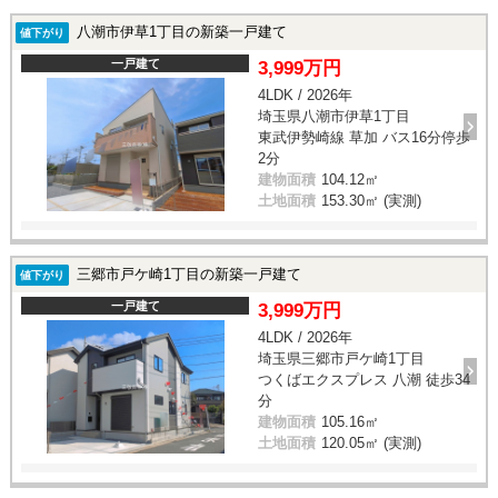
八潮市伊草1丁目の新築一戸建て
値下がり
一戸建て
3,999万円
4LDK / 2026年
埼玉県八潮市伊草1丁目
東武伊勢崎線 草加 バス16分停歩
2分
建物面積
104.12㎡
土地面積
153.30㎡ (実測)
三郷市戸ケ崎1丁目の新築一戸建て
値下がり
一戸建て
3,999万円
4LDK / 2026年
埼玉県三郷市戸ケ崎1丁目
つくばエクスプレス 八潮 徒歩34
分
建物面積
105.16㎡
土地面積
120.05㎡ (実測)