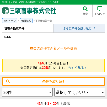
5LDK ｜足立区・葛飾区の不動産は三敬商事(サンケイ商事)
検索
お知らせ
TOPページ
>
物件検索
>
不動産情報一覧
現在の検索条件
さらに条件を絞り込む
5LDK
この条件で新着メールを登録
41件
見つかりました！
会員限定物件は
3058
件あります。
今すぐ見る
条件を絞り込む
41
1～20
件中
件を表示