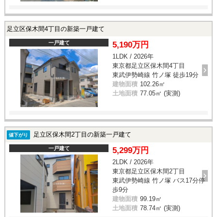
足立区保木間4丁目の新築一戸建て
一戸建て
5,190万円
1LDK / 2026年
東京都足立区保木間4丁目
東武伊勢崎線 竹ノ塚 徒歩19分
建物面積
102.26㎡
土地面積
77.05㎡ (実測)
足立区保木間2丁目の新築一戸建て
値下がり
一戸建て
5,299万円
2LDK / 2026年
東京都足立区保木間2丁目
東武伊勢崎線 竹ノ塚 バス17分停
歩9分
建物面積
99.19㎡
土地面積
78.74㎡ (実測)