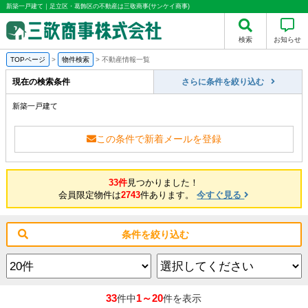
新築一戸建て｜足立区・葛飾区の不動産は三敬商事(サンケイ商事)
検索
お知らせ
TOPページ
>
物件検索
>
不動産情報一覧
現在の検索条件
さらに条件を絞り込む
新築一戸建て
この条件で新着メールを登録
33件
見つかりました！
会員限定物件は
2743
件あります。
今すぐ見る
条件を絞り込む
33
1～20
件中
件を表示