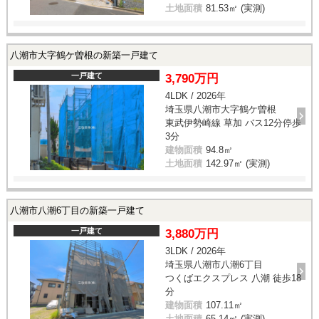
土地面積
81.53㎡ (実測)
八潮市大字鶴ケ曽根の新築一戸建て
一戸建て
3,790万円
4LDK / 2026年
埼玉県八潮市大字鶴ケ曽根
東武伊勢崎線 草加 バス12分停歩
3分
建物面積
94.8㎡
土地面積
142.97㎡ (実測)
八潮市八潮6丁目の新築一戸建て
一戸建て
3,880万円
3LDK / 2026年
埼玉県八潮市八潮6丁目
つくばエクスプレス 八潮 徒歩18
分
建物面積
107.11㎡
土地面積
65.14㎡ (実測)