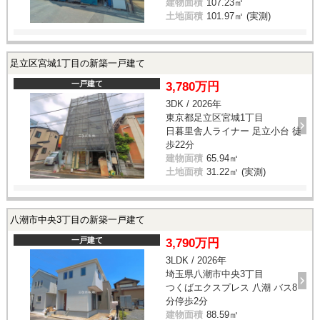
建物面積
107.23㎡
土地面積
101.97㎡ (実測)
足立区宮城1丁目の新築一戸建て
一戸建て
3,780万円
3DK / 2026年
東京都足立区宮城1丁目
日暮里舎人ライナー 足立小台 徒
歩22分
建物面積
65.94㎡
土地面積
31.22㎡ (実測)
八潮市中央3丁目の新築一戸建て
一戸建て
3,790万円
3LDK / 2026年
埼玉県八潮市中央3丁目
つくばエクスプレス 八潮 バス8
分停歩2分
建物面積
88.59㎡