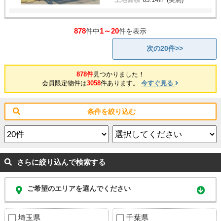
878
1～20
件中
件を表示
次の20件>>
878件
見つかりました！
会員限定物件は
3058
件あります。
今すぐ見る
条件を絞り込む
さらに絞り込んで検索する
ご希望のエリアを選んでください
埼玉県
千葉県