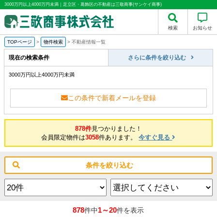
3000万円以上4000万円未満｜足立区・葛飾区の不動産は三敬商事(サンケイ商事)
検索
お知らせ
TOPページ
>
物件検索
>
不動産情報一覧
現在の検索条件
さらに条件を絞り込む
3000万円以上4000万円未満
この条件で新着メールを登録
878件
見つかりました！
会員限定物件は
3058
件あります。
今すぐ見る
条件を絞り込む
878
1～20
件中
件を表示