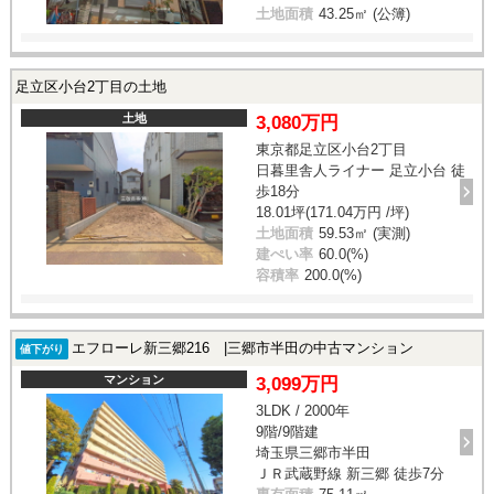
土地面積
43.25㎡ (公簿)
足立区小台2丁目の土地
土地
3,080万円
東京都足立区小台2丁目
日暮里舎人ライナー 足立小台 徒
歩18分
18.01坪(171.04万円 /坪)
土地面積
59.53㎡ (実測)
建ぺい率
60.0(%)
容積率
200.0(%)
エフローレ新三郷216 |三郷市半田の中古マンション
値下がり
マンション
3,099万円
3LDK / 2000年
9階/9階建
埼玉県三郷市半田
ＪＲ武蔵野線 新三郷 徒歩7分