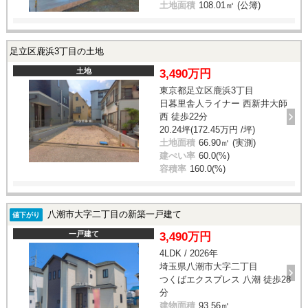
土地面積
108.01㎡ (公簿)
足立区鹿浜3丁目の土地
土地
3,490万円
東京都足立区鹿浜3丁目
日暮里舎人ライナー 西新井大師
西 徒歩22分
20.24坪(172.45万円 /坪)
土地面積
66.90㎡ (実測)
建ぺい率
60.0(%)
容積率
160.0(%)
八潮市大字二丁目の新築一戸建て
値下がり
一戸建て
3,490万円
4LDK / 2026年
埼玉県八潮市大字二丁目
つくばエクスプレス 八潮 徒歩28
分
建物面積
93.56㎡