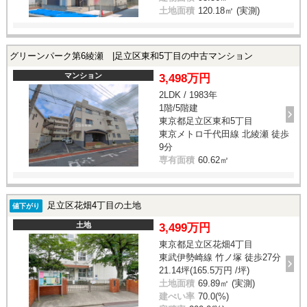
土地面積
120.18㎡ (実測)
グリーンパーク第6綾瀬 |足立区東和5丁目の中古マンション
マンション
3,498万円
2LDK / 1983年
1階/5階建
東京都足立区東和5丁目
東京メトロ千代田線 北綾瀬 徒歩
9分
専有面積
60.62㎡
足立区花畑4丁目の土地
値下がり
土地
3,499万円
東京都足立区花畑4丁目
東武伊勢崎線 竹ノ塚 徒歩27分
21.14坪(165.5万円 /坪)
土地面積
69.89㎡ (実測)
建ぺい率
70.0(%)