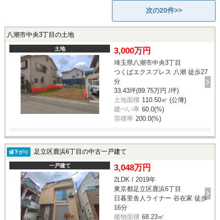
次の20件>>
八潮市中央3丁目の土地
土地
3,000万円
埼玉県八潮市中央3丁目
つくばエクスプレス 八潮 徒歩27
分
33.43坪(89.75万円 /坪)
土地面積
110.50㎡ (公簿)
建ぺい率
60.0(%)
容積率
200.0(%)
足立区鹿浜6丁目の中古一戸建て
値下がり
一戸建て
3,048万円
2LDK / 2019年
東京都足立区鹿浜6丁目
日暮里舎人ライナー 谷在家 徒歩
16分
建物面積
68.23㎡