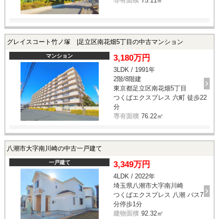
専有面積
75.11㎡
グレイスコート竹ノ塚 |足立区南花畑5丁目の中古マンション
マンション
3,180万円
3LDK / 1991年
2階/8階建
東京都足立区南花畑5丁目
つくばエクスプレス 六町 徒歩22
分
専有面積
76.22㎡
八潮市大字南川崎の中古一戸建て
一戸建て
3,349万円
4LDK / 2022年
埼玉県八潮市大字南川崎
つくばエクスプレス 八潮 バス7
分停歩1分
建物面積
92.32㎡