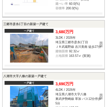
建ぺい率
60.0(%)
容積率
200.0(%)
三郷市彦糸1丁目の新築一戸建て
一戸建て
3,680万円
3LDK / 2026年
埼玉県三郷市彦糸1丁目
ＪＲ武蔵野線 吉川美南 徒歩27分
建物面積
92.32㎡
土地面積
163.57㎡ (実測)
八潮市大字八條の新築一戸建て
一戸建て
3,690万円
4LDK / 2026年
埼玉県八潮市大字八條
東武伊勢崎線 草加 バス12分停歩
5分