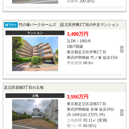
容積率
200.0(%)
竹の塚パークホームズ |足立区伊興1丁目の中古マンション
値下がり
マンション
3,499万円
2LDK / 1991年
1階/7階建
東京都足立区伊興1丁目
東武伊勢崎線 竹ノ塚 徒歩13分
専有面積
68.9㎡
足立区花畑3丁目の土地
土地
3,550万円
東京都足立区花畑3丁目
東武伊勢崎線 谷塚 徒歩24分
25.14坪(141.2万円 /坪)
土地面積
83.11㎡ (実測)
建ぺい率
60.0(%)