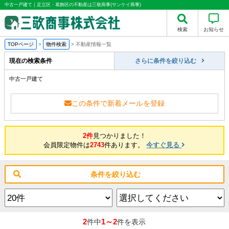
中古一戸建て｜足立区・葛飾区の不動産は三敬商事(サンケイ商事)
検索
お知らせ
TOPページ
>
物件検索
>
不動産情報一覧
現在の検索条件
さらに条件を絞り込む
中古一戸建て
この条件で新着メールを登録
2件
見つかりました！
会員限定物件は
2743
件あります。
今すぐ見る
条件を絞り込む
2
1～2
件中
件を表示