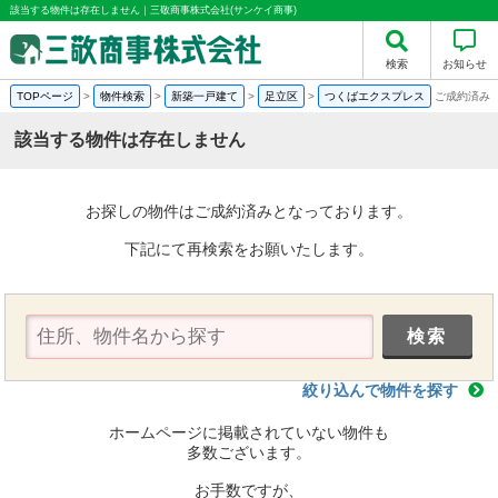
該当する物件は存在しません｜三敬商事株式会社(サンケイ商事)
検索
お知らせ
TOPページ
>
物件検索
>
新築一戸建て
>
足立区
>
つくばエクスプレス
ご成約済み
該当する物件は存在しません
お探しの物件はご成約済みとなっております。
下記にて再検索をお願いたします。
絞り込んで物件を探す
ホームページに掲載されていない物件も
多数ございます。
お手数ですが、