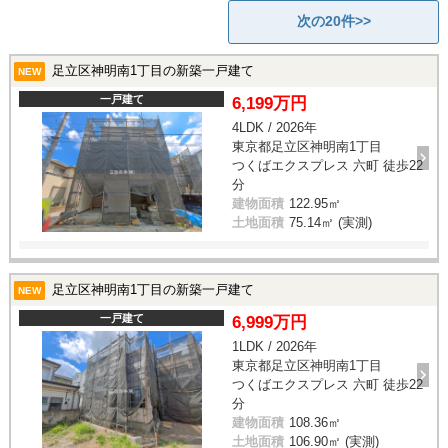
次の20件>>
足立区神明南1丁目の新築一戸建て
NEW
一戸建て
6,199万円
4LDK / 2026年
東京都足立区神明南1丁目
つくばエクスプレス 六町 徒歩22
分
建物面積
122.95㎡
土地面積
75.14㎡ (実測)
足立区神明南1丁目の新築一戸建て
NEW
一戸建て
6,999万円
1LDK / 2026年
東京都足立区神明南1丁目
つくばエクスプレス 六町 徒歩22
分
建物面積
108.36㎡
土地面積
106.90㎡ (実測)