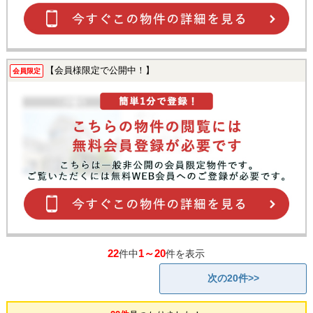
【会員様限定で公開中！】
会員限定
22
1～20
件中
件を表示
次の20件>>