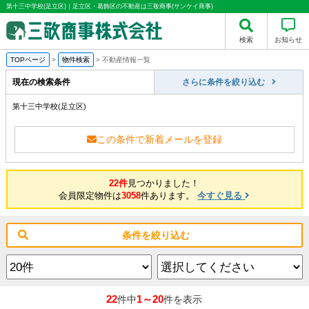
第十三中学校(足立区)｜足立区・葛飾区の不動産は三敬商事(サンケイ商事)
検索
お知らせ
TOPページ
>
物件検索
>
不動産情報一覧
現在の検索条件
さらに条件を絞り込む
第十三中学校(足立区)
この条件で新着メールを登録
22件
見つかりました！
会員限定物件は
3058
件あります。
今すぐ見る
条件を絞り込む
22
1～20
件中
件を表示