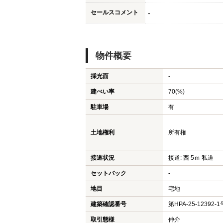
セールスコメント
-
物件概要
採光面
-
建ぺい率
70(%)
駐車場
有
土地権利
所有権
接道状況
接道: 西 5ｍ 私道
セットバック
-
地目
宅地
建築確認番号
第HPA-25-12392-1
取引態様
仲介