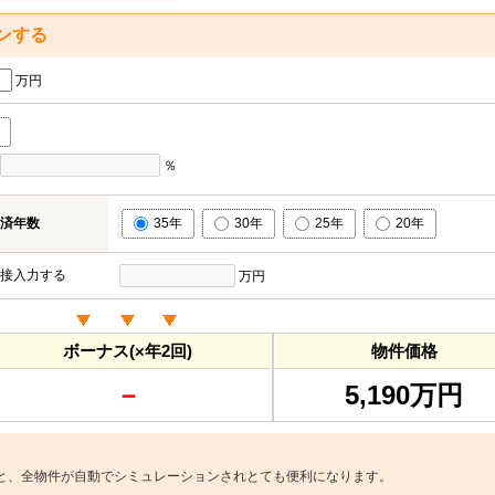
ンする
万円
％
済年数
35年
30年
25年
20年
接入力する
万円
ボーナス(×年2回)
物件価格
－
5,190万円
と、全物件が自動でシミュレーションされとても便利になります。