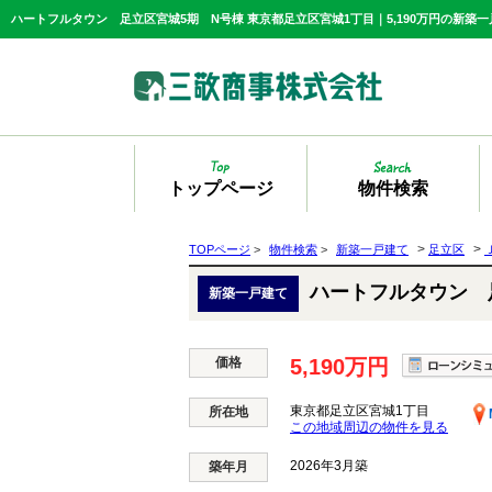
トップページ
物件検索
>
>
TOPページ
>
物件検索
>
新築一戸建て
足立区
ハートフルタウン 
新築一戸建て
価格
5,190万円
東京都足立区宮城1丁目
所在地
この地域周辺の物件を見る
2026年3月築
築年月