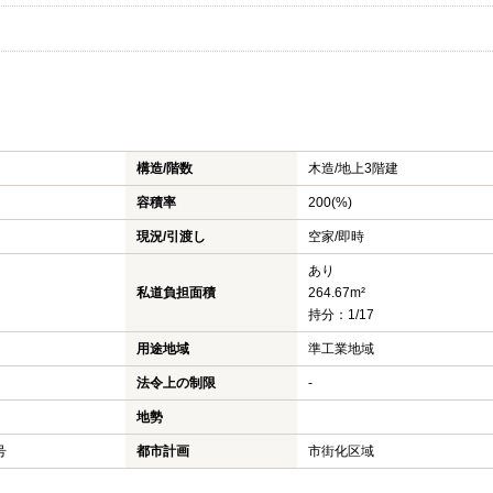
構造/階数
木造/
地上3階建
容積率
200(%)
現況/引渡し
空家/即時
あり
私道負担面積
264.67m²
持分：1/17
用途地域
準工業地域
法令上の制限
-
地勢
号
都市計画
市街化区域