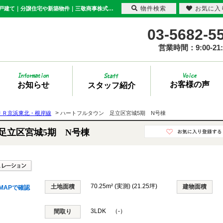
物件検索
お気に入
ハートフルタウン 足立区宮城5期 N号棟 東京都足立区宮城1丁目｜5,190万円の新築一戸建て｜分譲住宅や新築物件｜三敬商事株式会社(サンケイ商事)
03-5682-5
営業時間：9:00-21:
お客様の声
お知らせ
スタッフ紹介
>
ＪＲ京浜東北・根岸線
ハートフルタウン 足立区宮城5期 N号棟
足立区宮城5期 N号棟
70.25m² (実測) (21.25坪)
土地面積
建物面積
MAPで確認
3LDK （-）
間取り