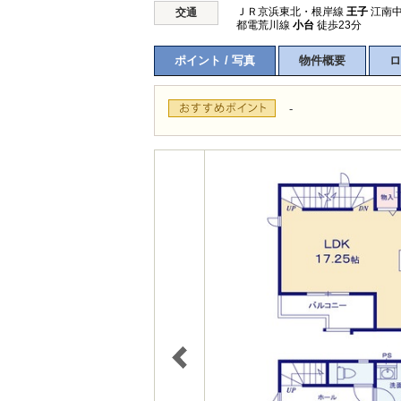
ＪＲ京浜東北・根岸線
王子
江南中
交通
都電荒川線
小台
徒歩23分
ポイント / 写真
物件概要
ロ
-