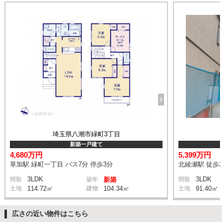
埼玉県八潮市緑町3丁目
新築一戸建て
4,680万円
5,399万円
草加駅 緑町一丁目 バス7分 停歩3分
北綾瀬駅 徒歩2
3LDK
3LDK
間取
築年
新築
間取
土地
114.72㎡
建物
104.34㎡
土地
91.40㎡
広さの近い物件はこちら