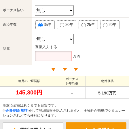
ボーナス払い
返済年数
35年
30年
25年
20年
直接入力する
頭金
万円
ボーナス
毎月のご返済額
物件価格
(×年2回)
145,300円
－
5,190万円
※返済金額はあくまでも目安です。
※
会員登録(無料)
をして詳細情報を記入されますと、全物件が自動でシミュレー
ションされとても便利になります。