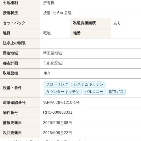
土地権利
所有権
接道状況
接道: 北 6ｍ 公道
セットバック
-
私道負担面積
あり
地目
宅地
地勢
-
法令上の制限
用途地域
準工業地域
都市計画
市街化区域
取引態様
仲介
フローリング
システムキッチン
設備・条件
カウンターキッチン
バルコニー
都市ガス
建築確認番号
第HPA-26-01210-1号
RHS-000888331
物件番号
情報更新日
2026年08月08日
次回更新日
2026年08月22日