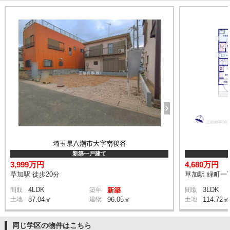
埼玉県八潮市大字南後谷
新築一戸建て
3,999万円
4,680万円
草加駅 徒歩20分
草加駅 緑町一丁
4LDK
3LDK
間取
築年
新築
間取
土地
87.04㎡
建物
96.05㎡
土地
114.72㎡
同じ学区の物件はこちら