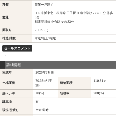
種類
新築一戸建て
ＪＲ京浜東北・根岸線 王子駅 江南中学校 バス11分 停歩
交通
3分
都電荒川線 小台駅 徒歩23分
間取り
2LDK（-）
構造/階数
木造/地上3階建
セールスコメント
-
詳細情報
完成年
2026年7月築
70.35m² (実
110.51㎡
土地面積
建物面積
測)
70(%)
200(%)
建ぺい率
容積率
駐車場
有
現況/引渡し
空家/即時