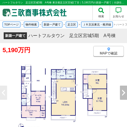
ハートフルタウン 足立区宮城5期 A号棟 東京都足立区宮城1丁目｜5,190万円の新築一戸建て｜分譲住宅や新築物件｜三敬商事株式会社(サンケイ商事)
検索
お知らせ
TOPページ
>
物件検索
>
新築一戸建て
>
足立区
>
ＪＲ京浜東北・根岸線
>
ハート
ハートフルタウン 足立区宮城5期 A号棟
新築一戸建て
5,190万円
MAPで確認