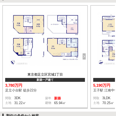
東京都足立区宮城1丁目
新築一戸建て
3,780万円
5,190万円
足立小台駅 徒歩22分
王子駅 江南中学
3DK
3LDK
間取
築年
新築
間取
土地
31.22㎡
建物
65.94㎡
土地
70.25㎡
類似の条件から検索