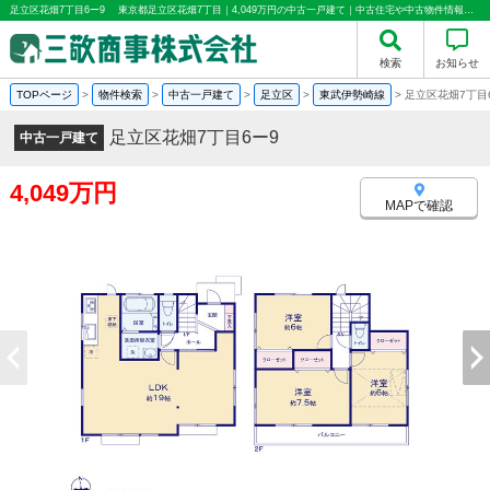
足立区花畑7丁目6ー9 東京都足立区花畑7丁目｜4,049万円の中古一戸建て｜中古住宅や中古物件情報｜三敬商事株式会社(サンケイ商事)
検索
お知らせ
TOPページ
>
物件検索
>
中古一戸建て
>
足立区
>
東武伊勢崎線
>
足立区花畑7丁
足立区花畑7丁目6ー9
中古一戸建て
4,049万円
MAPで確認