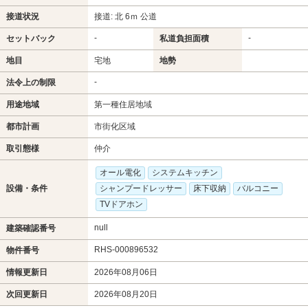
接道状況
接道: 北 6ｍ 公道
-
-
セットバック
私道負担面積
地目
宅地
地勢
-
法令上の制限
用途地域
第一種住居地域
都市計画
市街化区域
取引態様
仲介
オール電化
システムキッチン
設備・条件
シャンプードレッサー
床下収納
バルコニー
TVドアホン
null
建築確認番号
RHS-000896532
物件番号
情報更新日
2026年08月06日
次回更新日
2026年08月20日