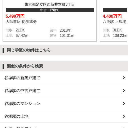
東京都足立区西新井本町3丁目
中古一戸建て
5,490万円
4,480万円
大師前駅 徒歩10分
八潮駅 上馬場 
2LDK
3LDK
間取
築年
2018年
間取
土地
67.42㎡
建物
101.01㎡
土地
108.23㎡
同じ学区の物件はこちら
類似の条件から検索
谷塚駅の新築戸建て
谷塚駅の中古戸建て
谷塚駅のマンション
谷塚駅の土地