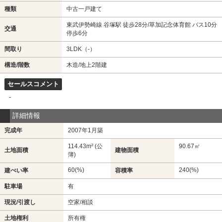
種類
中古一戸建て
東武伊勢崎線 谷塚駅 徒歩28分/草加記念体育館 バス10分
交通
停歩6分
間取り
3LDK（-）
構造/階数
木造/地上2階建
セールスコメント
-
詳細情報
完成年
2007年1月築
114.43m² (公
90.67㎡
土地面積
建物面積
簿)
60(%)
240(%)
建ぺい率
容積率
駐車場
有
現況/引渡し
空家/相談
土地権利
所有権