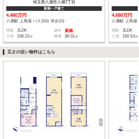
埼玉県八潮市八潮7丁目
新築一戸建て
4,480万円
4,680万円
八潮駅 上馬場 バス10分 停歩2分
八潮駅 上馬場 
3LDK
3LDK
間取
築年
新築
間取
土地
108.23㎡
建物
98.01㎡
土地
100.53㎡
広さの近い物件はこちら