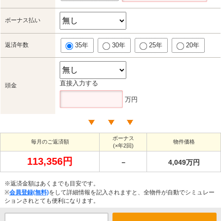
ボーナス払い
返済年数
35年
30年
25年
20年
直接入力する
頭金
万円
ボーナス
毎月のご返済額
物件価格
(×年2回)
113,356円
－
4,049万円
※返済金額はあくまでも目安です。
※
会員登録(無料)
をして詳細情報を記入されますと、全物件が自動でシミュレー
ションされとても便利になります。