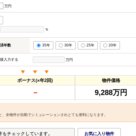
万円
％
済年数
35年
30年
25年
20年
接入力する
万円
ボーナス(×年2回)
物件価格
－
9,288万円
と、全物件が自動でシミュレーションされとても便利になります。
件もチェックしています。
お気に入り物件