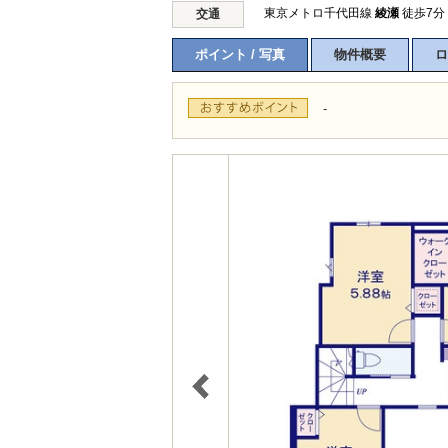
東京メトロ千代田線
綾瀬
徒歩7分
交通
ポイント / 写真
物件概要
ロ
-