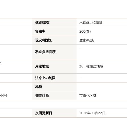
構造/階数
木造/
地上2階建
容積率
200(%)
現況/引渡し
空家/相談
-
私道負担面積
道
用途地域
第一種住居地域
法令上の制限
-
地勢
244号
都市計画
市街化区域
次回更新日
2026年08月22日