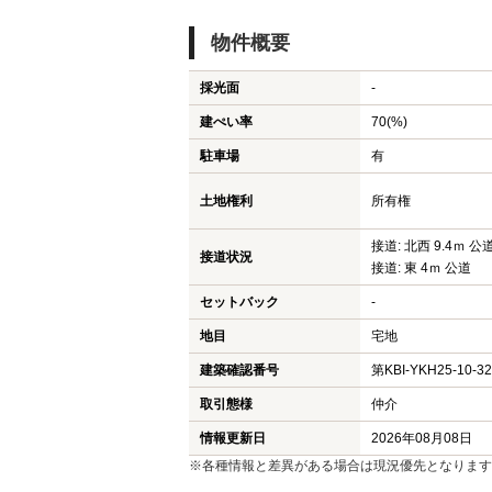
物件概要
採光面
-
建ぺい率
70(%)
駐車場
有
土地権利
所有権
接道: 北西 9.4ｍ 公
接道状況
接道: 東 4ｍ 公道
セットバック
-
地目
宅地
建築確認番号
第KBI-YKH25-10-3
取引態様
仲介
情報更新日
2026年08月08日
※各種情報と差異がある場合は現況優先となります