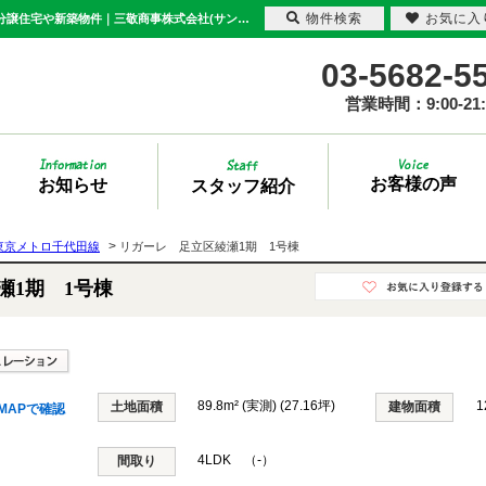
物件検索
お気に入
リガーレ 足立区綾瀬1期 1号棟 東京都足立区綾瀬1丁目｜9,288万円の新築一戸建て｜分譲住宅や新築物件｜三敬商事株式会社(サンケイ商事)
03-5682-5
営業時間：9:00-21:
お客様の声
お知らせ
スタッフ紹介
>
東京メトロ千代田線
リガーレ 足立区綾瀬1期 1号棟
瀬1期 1号棟
89.8m² (実測) (27.16坪)
1
土地面積
建物面積
MAPで確認
4LDK （-）
間取り