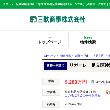
トップページ
物件検索
>
>
TOPページ
>
物件検索
>
新築一戸建て
足立区
リガーレ 足立区綾
新築一戸建て
価格
9,288万円
東京都足立区綾瀬1丁目
所在地
この地域周辺の物件を見る
2026年7月築
築年月