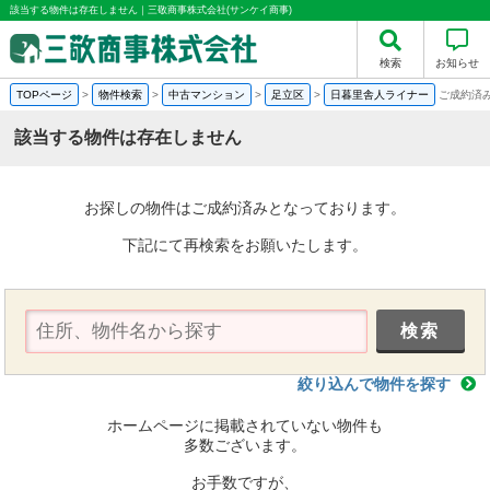
該当する物件は存在しません｜三敬商事株式会社(サンケイ商事)
検索
お知らせ
TOPページ
>
物件検索
>
中古マンション
>
足立区
>
日暮里舎人ライナー
ご成約済
該当する物件は存在しません
お探しの物件はご成約済みとなっております。
下記にて再検索をお願いたします。
絞り込んで物件を探す
ホームページに掲載されていない物件も
多数ございます。
お手数ですが、