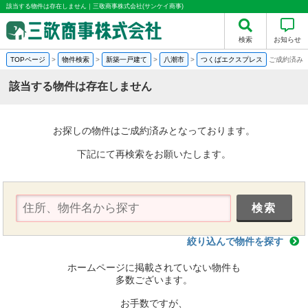
該当する物件は存在しません｜三敬商事株式会社(サンケイ商事)
検索
お知らせ
TOPページ
>
物件検索
>
新築一戸建て
>
八潮市
>
つくばエクスプレス
ご成約済み
該当する物件は存在しません
お探しの物件はご成約済みとなっております。
下記にて再検索をお願いたします。
絞り込んで物件を探す
ホームページに掲載されていない物件も
多数ございます。
お手数ですが、