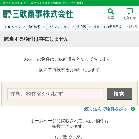
該当する物件は存在しません｜三敬商事株式会社(サンケイ商事)
検索
お知らせ
TOPページ
>
物件検索
>
中古マンション
>
足立区
>
東京メトロ千代田線
ご成約済
該当する物件は存在しません
お探しの物件はご成約済みとなっております。
下記にて再検索をお願いたします。
絞り込んで物件を探す
ホームページに掲載されていない物件も
多数ございます。
お手数ですが、