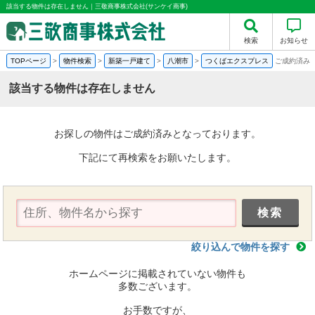
該当する物件は存在しません｜三敬商事株式会社(サンケイ商事)
検索
お知らせ
TOPページ
>
物件検索
>
新築一戸建て
>
八潮市
>
つくばエクスプレス
ご成約済み
該当する物件は存在しません
お探しの物件はご成約済みとなっております。
下記にて再検索をお願いたします。
絞り込んで物件を探す
ホームページに掲載されていない物件も
多数ございます。
お手数ですが、