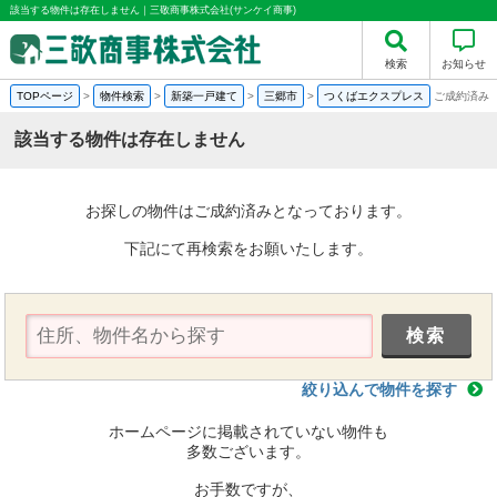
該当する物件は存在しません｜三敬商事株式会社(サンケイ商事)
検索
お知らせ
TOPページ
>
物件検索
>
新築一戸建て
>
三郷市
>
つくばエクスプレス
ご成約済み
該当する物件は存在しません
お探しの物件はご成約済みとなっております。
下記にて再検索をお願いたします。
絞り込んで物件を探す
ホームページに掲載されていない物件も
多数ございます。
お手数ですが、