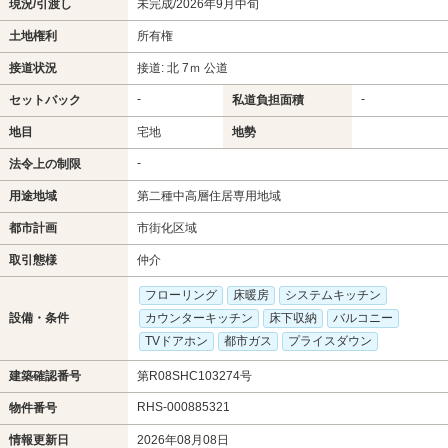
現況/引渡し
未完成/2026年9月中旬
土地権利
所有権
接道状況
接道: 北 7ｍ 公道
-
-
セットバック
私道負担面積
地目
宅地
地勢
-
法令上の制限
用途地域
第二種中高層住居専用地域
都市計画
市街化区域
取引態様
仲介
フローリング
床暖房
システムキッチン
設備・条件
カウンターキッチン
床下収納
バルコニー
TVドアホン
都市ガス
プライスダウン
建築確認番号
第R08SHC103274号
RHS-000885321
物件番号
情報更新日
2026年08月08日