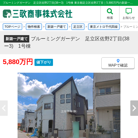
ブルーミングガーデン 足立区佐野2丁目(38ー3) 1号棟 東京都足立区佐野2丁目｜5,880万円の新築一戸建て｜分譲住宅や新築物件｜三敬商事株式会社(サンケイ商事)
検索
お知らせ
TOPページ
>
物件検索
>
新築一戸建て
>
足立区
>
東京メトロ千代田線
>
ブルーミン
ブルーミングガーデン 足立区佐野2丁目(38
新築一戸建て
ー3) 1号棟
5,880万円
値下がり
MAPで確認