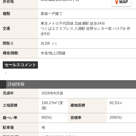
所在地
MAP
種類
新築一戸建て
東京メトロ千代田線 北綾瀬駅 徒歩24分
交通
つくばエクスプレス 八潮駅 佐野センター前 バス7分 停
歩5分
間取り
3LDK（-）
構造/階数
木造/地上2階建
セールスコメント
-
詳細情報
完成年
2026年8月築
100.27m² (実
92.53㎡
土地面積
建物面積
測)
60(%)
200(%)
建ぺい率
容積率
駐車場
有