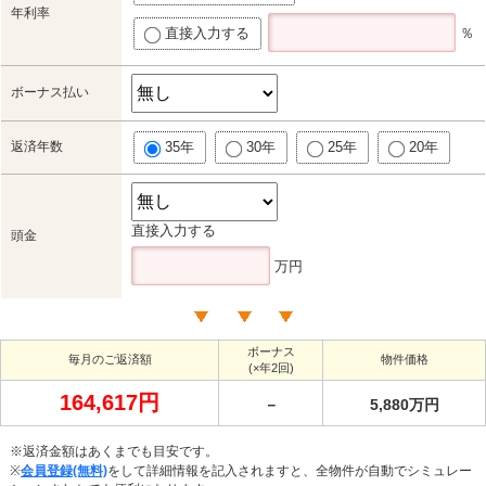
年利率
直接入力する
％
ボーナス払い
返済年数
35年
30年
25年
20年
直接入力する
頭金
万円
ボーナス
毎月のご返済額
物件価格
(×年2回)
164,617円
－
5,880万円
※返済金額はあくまでも目安です。
※
会員登録(無料)
をして詳細情報を記入されますと、全物件が自動でシミュレー