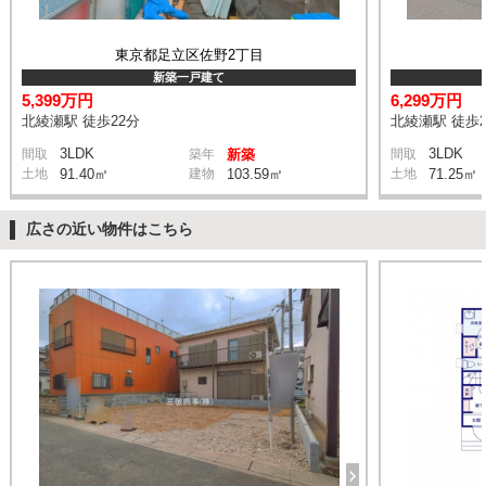
東京都足立区佐野2丁目
新築一戸建て
5,399万円
6,299万円
北綾瀬駅 徒歩22分
北綾瀬駅 徒歩2
3LDK
3LDK
間取
築年
新築
間取
土地
91.40㎡
建物
103.59㎡
土地
71.25㎡
広さの近い物件はこちら