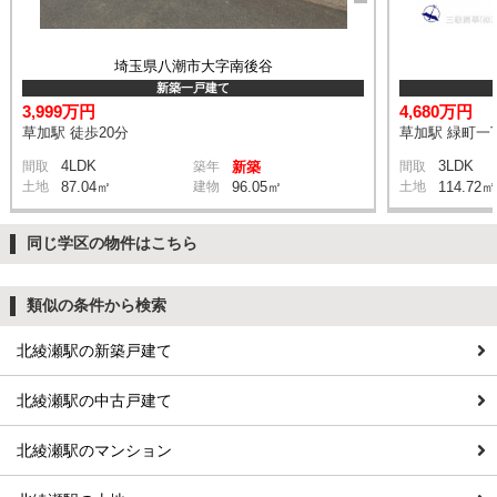
埼玉県八潮市大字南後谷
新築一戸建て
3,999万円
4,680万円
草加駅 徒歩20分
草加駅 緑町一丁
4LDK
3LDK
間取
築年
新築
間取
土地
87.04㎡
建物
96.05㎡
土地
114.72㎡
同じ学区の物件はこちら
類似の条件から検索
北綾瀬駅の新築戸建て
北綾瀬駅の中古戸建て
北綾瀬駅のマンション