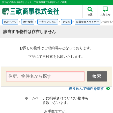
該当する物件は存在しません｜三敬商事株式会社(サンケイ商事)
検索
お知らせ
TOPページ
>
物件検索
>
中古マンション
>
足立区
>
日暮里舎人ライナー
ご成約済
該当する物件は存在しません
お探しの物件はご成約済みとなっております。
下記にて再検索をお願いたします。
絞り込んで物件を探す
ホームページに掲載されていない物件も
多数ございます。
お手数ですが、