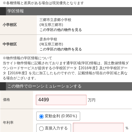
※各種情報と差異がある場合は現況優先となります
学区情報
三郷市立彦郷小学校
小学校区
(埼玉県三郷市)
この学区の他の物件を見る
彦糸中学校
中学校区
(埼玉県三郷市)
この学区の他の物件を見る
※物件情報の学区情報について
当サイト物件情報に記載されております通学区域(学区)情報は、国土数値情報ダ
ウンロードサービスが提供する小学校区データ【2016年度】及び中学校区デー
タ【2016年度】を元に加工したものですので、記載情報が現在の学区域と異な
る場合がございます。
この物件でローンシミュレーションする
価格
万円
変動金利 (0.950％)
年利率
直接入力する
％