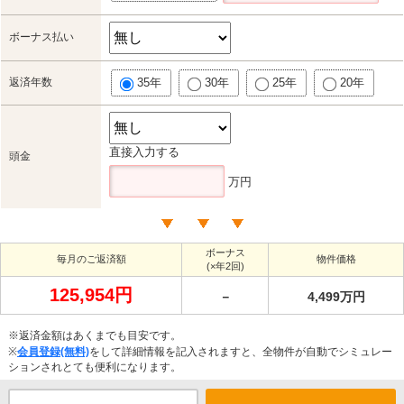
ボーナス払い
返済年数
35年
30年
25年
20年
直接入力する
頭金
万円
ボーナス
毎月のご返済額
物件価格
(×年2回)
125,954円
－
4,499万円
※返済金額はあくまでも目安です。
※
会員登録(無料)
をして詳細情報を記入されますと、全物件が自動でシミュレー
ションされとても便利になります。