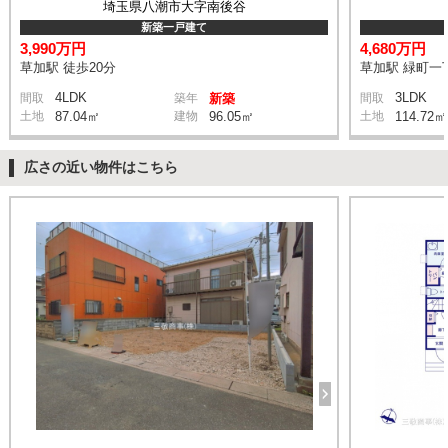
埼玉県八潮市大字南後谷
新築一戸建て
3,990万円
4,680万円
草加駅 徒歩20分
草加駅 緑町一丁
4LDK
3LDK
間取
築年
新築
間取
土地
87.04㎡
建物
96.05㎡
土地
114.72㎡
広さの近い物件はこちら