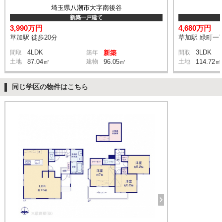
埼玉県八潮市大字南後谷
新築一戸建て
3,990万円
4,680万円
草加駅 徒歩20分
草加駅 緑町一丁
4LDK
3LDK
間取
築年
新築
間取
土地
87.04㎡
建物
96.05㎡
土地
114.72㎡
同じ学区の物件はこちら