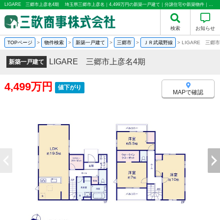
LIGARE 三郷市上彦名4期 埼玉県三郷市上彦名｜4,499万円の新築一戸建て｜分譲住宅や新築物件｜三敬商事株式会社(サンケイ商事)
検索
お知らせ
TOPページ
>
物件検索
>
新築一戸建て
>
三郷市
>
ＪＲ武蔵野線
>
LIGARE 三
LIGARE 三郷市上彦名4期
新築一戸建て
4,499万円
値下がり
MAPで確認