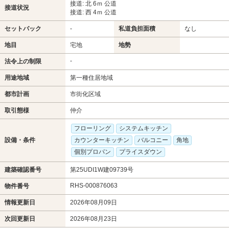
接道: 北 6ｍ 公道
接道状況
接道: 西 4ｍ 公道
セットバック
-
私道負担面積
なし
地目
宅地
地勢
-
法令上の制限
用途地域
第一種住居地域
都市計画
市街化区域
取引態様
仲介
フローリング
システムキッチン
設備・条件
カウンターキッチン
バルコニー
角地
個別プロパン
プライスダウン
建築確認番号
第25UDI1W建09739号
RHS-000876063
物件番号
情報更新日
2026年08月09日
次回更新日
2026年08月23日