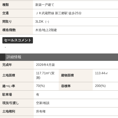
種類
新築一戸建て
交通
ＪＲ武蔵野線 新三郷駅 徒歩25分
間取り
3LDK（-）
構造/階数
木造/地上2階建
セールスコメント
-
詳細情報
完成年
2026年4月築
117.71m² (実
113.44㎡
土地面積
建物面積
測)
70(%)
200(%)
建ぺい率
容積率
駐車場
有
現況/引渡し
空家/相談
土地権利
所有権