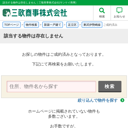
該当する物件は存在しません｜三敬商事株式会社(サンケイ商事)
検索
お知らせ
TOPページ
>
物件検索
>
新築一戸建て
>
足立区
>
東武伊勢崎線
ご成約済み
該当する物件は存在しません
お探しの物件はご成約済みとなっております。
下記にて再検索をお願いたします。
絞り込んで物件を探す
ホームページに掲載されていない物件も
多数ございます。
お手数ですが、