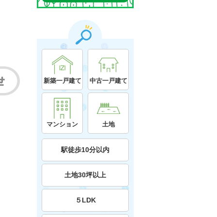
新築一戸建て
中古一戸建て
マンション
土地
駅徒歩10分以内
土地30坪以上
５LDK