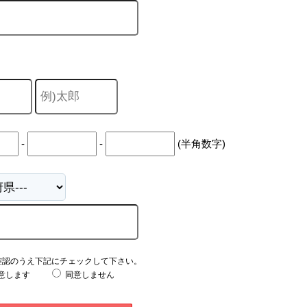
-
-
(半角数字)
確認のうえ下記にチェックして下さい。
意します
同意しません