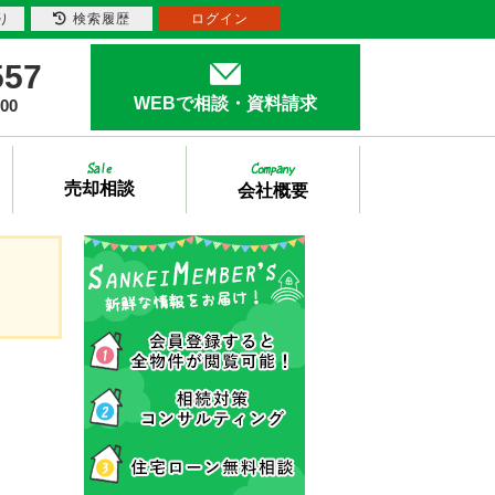
り
検索履歴
ログイン
557
WEBで相談・資料請求
00
売却相談
会社概要