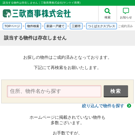
該当する物件は存在しません｜三敬商事株式会社(サンケイ商事)
検索
お知らせ
TOPページ
>
物件検索
>
新築一戸建て
>
三郷市
>
つくばエクスプレス
ご成約済み
該当する物件は存在しません
お探しの物件はご成約済みとなっております。
下記にて再検索をお願いたします。
絞り込んで物件を探す
ホームページに掲載されていない物件も
多数ございます。
お手数ですが、