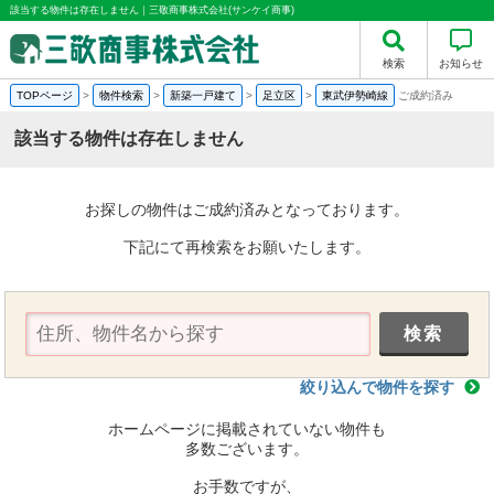
該当する物件は存在しません｜三敬商事株式会社(サンケイ商事)
検索
お知らせ
TOPページ
>
物件検索
>
新築一戸建て
>
足立区
>
東武伊勢崎線
ご成約済み
該当する物件は存在しません
お探しの物件はご成約済みとなっております。
下記にて再検索をお願いたします。
絞り込んで物件を探す
ホームページに掲載されていない物件も
多数ございます。
お手数ですが、