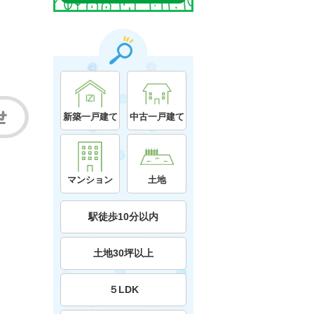
新築一戸建て
中古一戸建て
マンション
土地
駅徒歩10分以内
土地30坪以上
５LDK