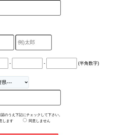
-
-
(半角数字)
確認のうえ下記にチェックして下さい。
意します
同意しません