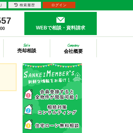
り
検索履歴
ログイン
557
WEBで相談・資料請求
00
売却相談
会社概要