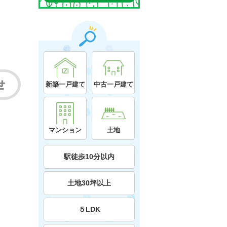
新築一戸建て
中古一戸建て
マンション
土地
駅徒歩10分以内
土地30坪以上
５LDK