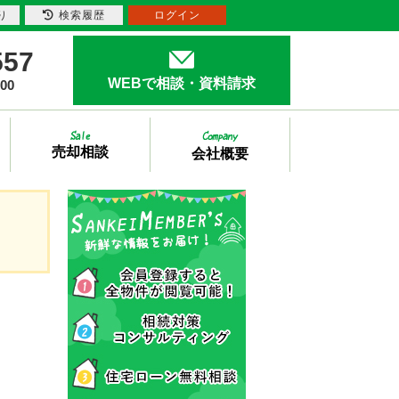
り
検索履歴
ログイン
557
WEBで相談・資料請求
00
売却相談
会社概要