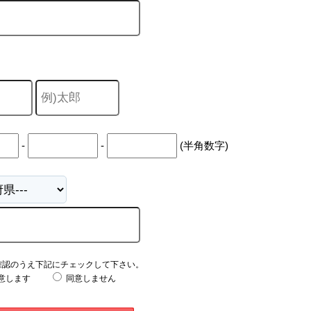
-
-
(半角数字)
確認のうえ下記にチェックして下さい。
意します
同意しません