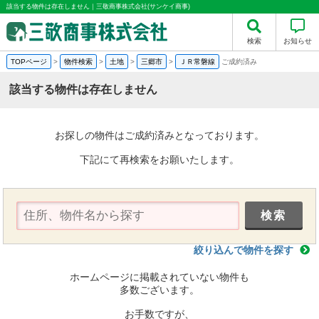
該当する物件は存在しません｜三敬商事株式会社(サンケイ商事)
検索
お知らせ
TOPページ
>
物件検索
>
土地
>
三郷市
>
ＪＲ常磐線
ご成約済み
該当する物件は存在しません
お探しの物件はご成約済みとなっております。
下記にて再検索をお願いたします。
絞り込んで物件を探す
ホームページに掲載されていない物件も
多数ございます。
お手数ですが、