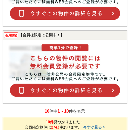
【会員様限定で公開中！】
会員限定
10
1～10
件中
件を表示
10件
見つかりました！
会員限定物件は
2743
件あります。
今すぐ見る