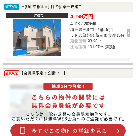
三郷市早稲田5丁目の新築一戸建て
値下がり
一戸建て
4,199万円
4LDK / 2026年
埼玉県三郷市早稲田5丁目
ＪＲ武蔵野線 新三郷 徒歩15分
建物面積
93.96㎡
土地面積
101.97㎡ (実測)
【会員様限定で公開中！】
会員限定