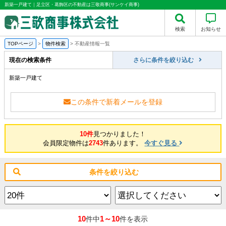
新築一戸建て｜足立区・葛飾区の不動産は三敬商事(サンケイ商事)
検索
お知らせ
TOPページ
>
物件検索
>
不動産情報一覧
現在の検索条件
さらに条件を絞り込む
新築一戸建て
この条件で新着メールを登録
10件
見つかりました！
会員限定物件は
2743
件あります。
今すぐ見る
条件を絞り込む
10
1～10
件中
件を表示