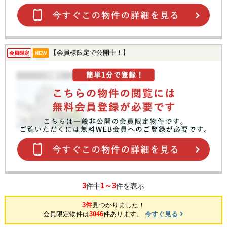
【会員様限定で公開中！】
会員限定
NEW
3
1～3
件中
件を表示
3件
見つかりました！
会員限定物件は
3046
件あります。
今すぐ見る