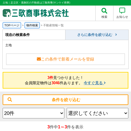
土地｜足立区・葛飾区の不動産は三敬商事(サンケイ商事)
検索
お知らせ
TOPページ
>
物件検索
>
不動産情報一覧
現在の検索条件
さらに条件を絞り込む
土地
この条件で新着メールを登録
3件
見つかりました！
会員限定物件は
3046
件あります。
今すぐ見る
条件を絞り込む
3
1～3
件中
件を表示