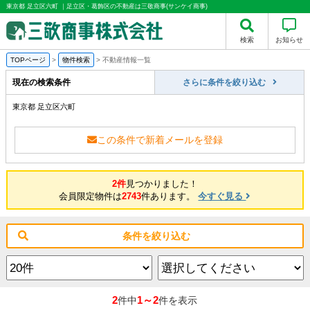
東京都 足立区六町 ｜足立区・葛飾区の不動産は三敬商事(サンケイ商事)
検索
お知らせ
TOPページ
>
物件検索
>
不動産情報一覧
現在の検索条件
さらに条件を絞り込む
東京都 足立区六町
この条件で新着メールを登録
2件
見つかりました！
会員限定物件は
2743
件あります。
今すぐ見る
条件を絞り込む
2
1～2
件中
件を表示