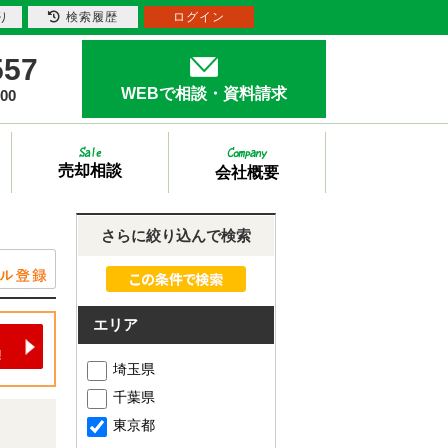
り
検索履歴
ログイン
557
WEBで相談・資料請求
00
売却相談
会社概要
さらに絞り込んで検索
エリア
埼玉県
千葉県
東京都