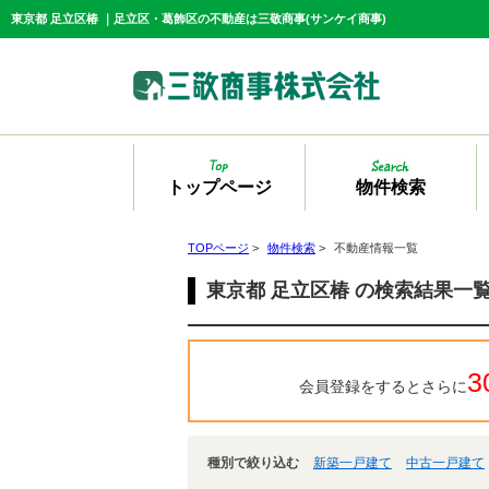
東京都 足立区椿 ｜足立区・葛飾区の不動産は三敬商事(サンケイ商事)
トップページ
物件検索
TOPページ
>
物件検索
>
不動産情報一覧
東京都 足立区椿 の検索結果一
3
会員登録をするとさらに
種別で絞り込む
新築一戸建て
中古一戸建て