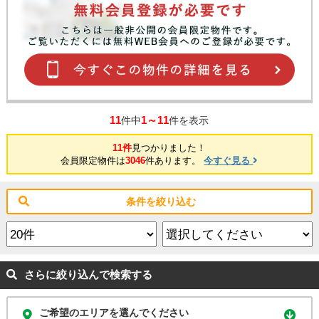
11
1～11
件中
件を表示
11件
見つかりました！
会員限定物件は
3046
件あります。
今すぐ見る
条件を絞り込む
さらに絞り込んで検索する
ご希望のエリアを選んでください