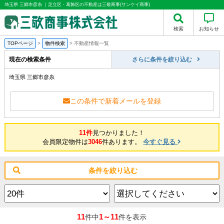
埼玉県 三郷市彦糸 ｜足立区・葛飾区の不動産は三敬商事(サンケイ商事)
検索
お知らせ
TOPページ
>
物件検索
>
不動産情報一覧
現在の検索条件
さらに条件を絞り込む
埼玉県 三郷市彦糸
この条件で新着メールを登録
11件
見つかりました！
会員限定物件は
3046
件あります。
今すぐ見る
条件を絞り込む
11
1～11
件中
件を表示