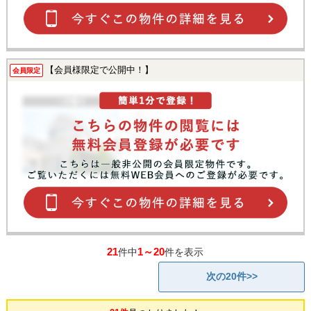
【会員様限定で公開中！】
会員限定
21
1～20
件中
件を表示
次の20件>>