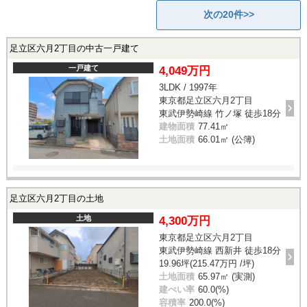
次の20件>>
足立区六月2丁目の中古一戸建て
一戸建て
4,049万円
3LDK / 1997年
東京都足立区六月2丁目
東武伊勢崎線 竹ノ塚 徒歩18分
建物面積
77.41㎡
土地面積
66.01㎡ (公簿)
足立区六月2丁目の土地
土地
4,300万円
東京都足立区六月2丁目
東武伊勢崎線 西新井 徒歩18分
19.96坪(215.47万円 /坪)
土地面積
65.97㎡ (実測)
建ぺい率
60.0(%)
容積率
200.0(%)