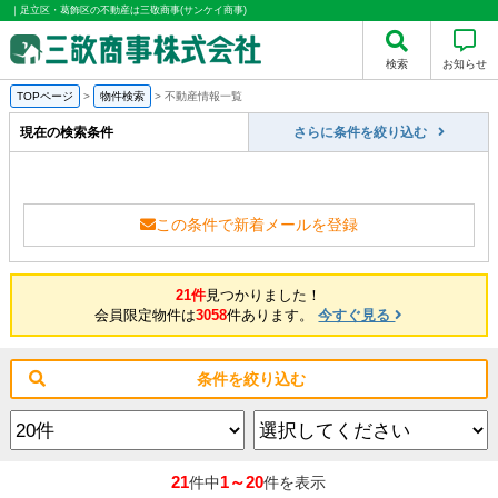
｜足立区・葛飾区の不動産は三敬商事(サンケイ商事)
検索
お知らせ
TOPページ
>
物件検索
>
不動産情報一覧
現在の検索条件
さらに条件を絞り込む
この条件で新着メールを登録
21件
見つかりました！
会員限定物件は
3058
件あります。
今すぐ見る
条件を絞り込む
21
1～20
件中
件を表示