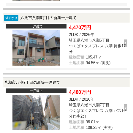
八潮市八潮6丁目の新築一戸建て
値下がり
一戸建て
4,470万円
2LDK / 2026年
埼玉県八潮市八潮6丁目
つくばエクスプレス 八潮 徒歩17
分
建物面積
105.47㎡
土地面積
94.56㎡ (実測)
八潮市八潮7丁目の新築一戸建て
一戸建て
4,480万円
3LDK / 2026年
埼玉県八潮市八潮7丁目
つくばエクスプレス 八潮 バス10
分停歩2分
建物面積
98.01㎡
土地面積
108.23㎡ (実測)