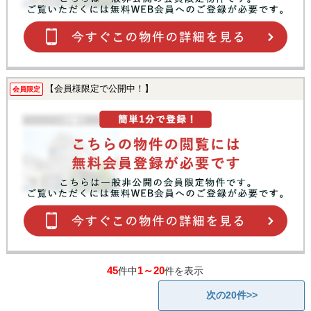
【会員様限定で公開中！】
会員限定
45
1～20
件中
件を表示
次の20件>>