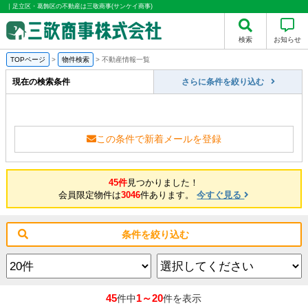
｜足立区・葛飾区の不動産は三敬商事(サンケイ商事)
検索
お知らせ
TOPページ
>
物件検索
>
不動産情報一覧
現在の検索条件
さらに条件を絞り込む
この条件で新着メールを登録
45件
見つかりました！
会員限定物件は
3046
件あります。
今すぐ見る
条件を絞り込む
45
1～20
件中
件を表示