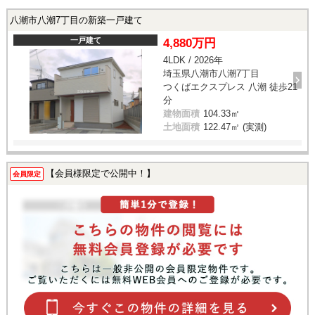
八潮市八潮7丁目の新築一戸建て
一戸建て
4,880万円
4LDK / 2026年
埼玉県八潮市八潮7丁目
つくばエクスプレス 八潮 徒歩21
分
建物面積
104.33㎡
土地面積
122.47㎡ (実測)
【会員様限定で公開中！】
会員限定