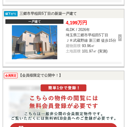
三郷市早稲田5丁目の新築一戸建て
値下がり
一戸建て
4,199万円
4LDK / 2026年
埼玉県三郷市早稲田5丁目
ＪＲ武蔵野線 新三郷 徒歩15分
建物面積
93.96㎡
土地面積
101.97㎡ (実測)
【会員様限定で公開中！】
会員限定