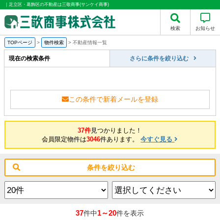
｜足立区・葛飾区の不動産は三敬商事(サンケイ商事)
検索
お知らせ
TOPページ
>
物件検索
>
不動産情報一覧
現在の検索条件
さらに条件を絞り込む
この条件で新着メールを登録
37件
見つかりました！
会員限定物件は
3046
件あります。
今すぐ見る
条件を絞り込む
37
1～20
件中
件を表示