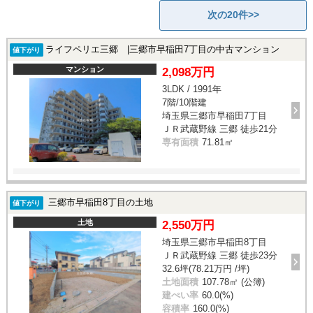
次の20件>>
ライフペリエ三郷 |三郷市早稲田7丁目の中古マンション
値下がり
マンション
2,098万円
3LDK / 1991年
7階/10階建
埼玉県三郷市早稲田7丁目
ＪＲ武蔵野線 三郷 徒歩21分
専有面積
71.81㎡
三郷市早稲田8丁目の土地
値下がり
土地
2,550万円
埼玉県三郷市早稲田8丁目
ＪＲ武蔵野線 三郷 徒歩23分
32.6坪(78.21万円 /坪)
土地面積
107.78㎡ (公簿)
建ぺい率
60.0(%)
容積率
160.0(%)