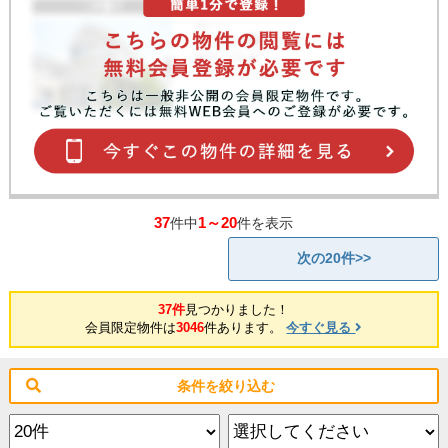
37
1～20
件中
件を表示
次の20件>>
37件
見つかりました！
会員限定物件は
3046
件あります。
今すぐ見る
条件を絞り込む