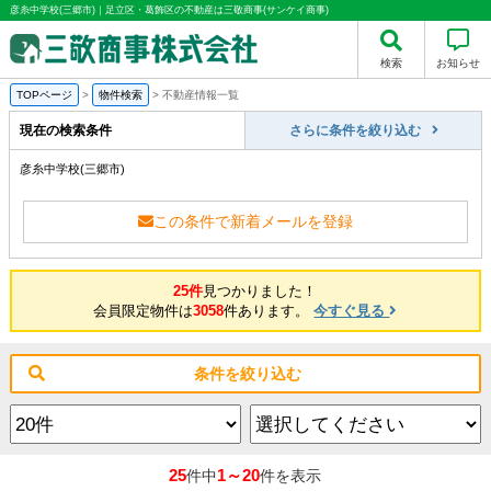
彦糸中学校(三郷市)｜足立区・葛飾区の不動産は三敬商事(サンケイ商事)
検索
お知らせ
TOPページ
>
物件検索
>
不動産情報一覧
現在の検索条件
さらに条件を絞り込む
彦糸中学校(三郷市)
この条件で新着メールを登録
25件
見つかりました！
会員限定物件は
3058
件あります。
今すぐ見る
条件を絞り込む
25
1～20
件中
件を表示