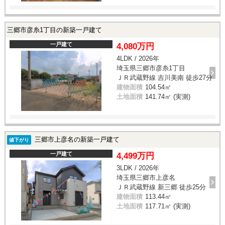
三郷市彦糸1丁目の新築一戸建て
一戸建て
4,080万円
4LDK / 2026年
埼玉県三郷市彦糸1丁目
ＪＲ武蔵野線 吉川美南 徒歩27分
建物面積
104.54㎡
土地面積
141.74㎡ (実測)
三郷市上彦名の新築一戸建て
値下がり
一戸建て
4,499万円
3LDK / 2026年
埼玉県三郷市上彦名
ＪＲ武蔵野線 新三郷 徒歩25分
建物面積
113.44㎡
土地面積
117.71㎡ (実測)