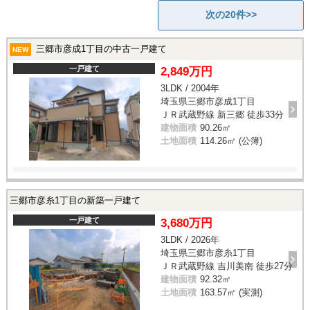
次の20件>>
三郷市彦成1丁目の中古一戸建て
NEW
一戸建て
2,849万円
3LDK / 2004年
埼玉県三郷市彦成1丁目
ＪＲ武蔵野線 新三郷 徒歩33分
建物面積
90.26㎡
土地面積
114.26㎡ (公簿)
三郷市彦糸1丁目の新築一戸建て
一戸建て
3,680万円
3LDK / 2026年
埼玉県三郷市彦糸1丁目
ＪＲ武蔵野線 吉川美南 徒歩27分
建物面積
92.32㎡
土地面積
163.57㎡ (実測)