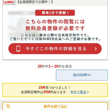
【会員様限定で公開中！】
会員限定
25
1～20
件中
件を表示
次の20件>>
25件
見つかりました！
会員限定物件は
3058
件あります。
今すぐ見る
条件を絞り込む