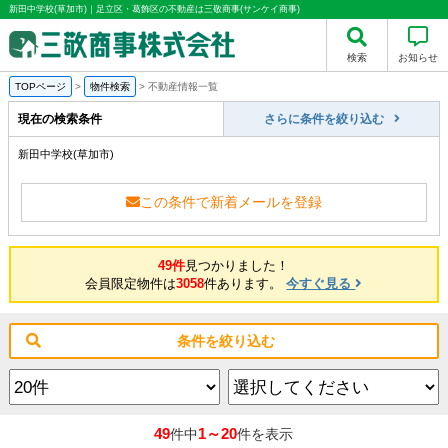
新田中学校(草加市)｜足立区・葛飾区の不動産は三敬商事(サンケイ商事)
検索
お知らせ
TOPページ
>
物件検索
>
不動産情報一覧
現在の検索条件
さらに条件を絞り込む
新田中学校(草加市)
この条件で新着メールを登録
49件
見つかりました！
会員限定物件は
3058
件あります。
今すぐ見る
条件を絞り込む
49
1～20
件中
件を表示