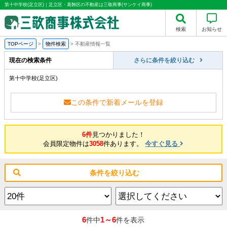
第十中学校(足立区)｜足立区・葛飾区の不動産は三敬商事(サンケイ商事)
検索
お知らせ
TOPページ
>
物件検索
>
不動産情報一覧
現在の検索条件
さらに条件を絞り込む
第十中学校(足立区)
この条件で新着メールを登録
6件
見つかりました！
会員限定物件は
3058
件あります。
今すぐ見る
条件を絞り込む
6
1～6
件中
件を表示