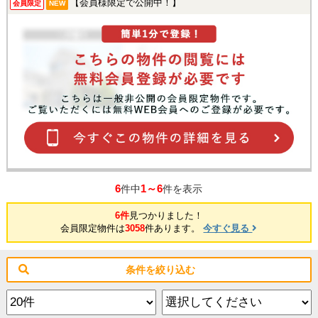
【会員様限定で公開中！】
会員限定
NEW
6
1～6
件中
件を表示
6件
見つかりました！
会員限定物件は
3058
件あります。
今すぐ見る
条件を絞り込む