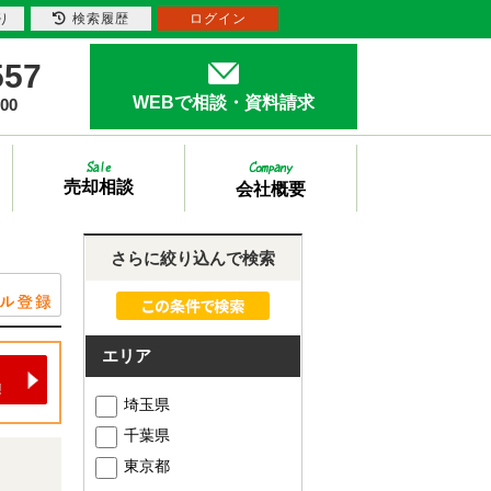
り
検索履歴
ログイン
557
WEBで相談・資料請求
00
売却相談
会社概要
さらに絞り込んで検索
エリア
埼玉県
千葉県
東京都