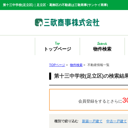
第十三中学校(足立区)｜足立区・葛飾区の不動産は三敬商事(サンケイ商事)
トップページ
物件検索
TOPページ
>
物件検索
>
不動産情報一覧
第十三中学校(足立区)の検索結
3
会員登録をするとさらに
種別で絞り込む
新築一戸建て
中古一戸建て