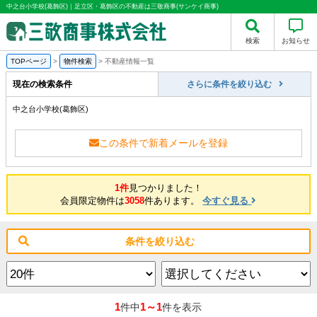
中之台小学校(葛飾区)｜足立区・葛飾区の不動産は三敬商事(サンケイ商事)
検索
お知らせ
TOPページ
>
物件検索
>
不動産情報一覧
現在の検索条件
さらに条件を絞り込む
中之台小学校(葛飾区)
この条件で新着メールを登録
1件
見つかりました！
会員限定物件は
3058
件あります。
今すぐ見る
条件を絞り込む
1
1～1
件中
件を表示