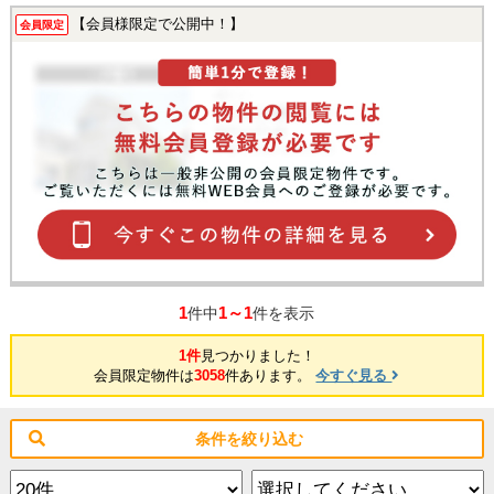
【会員様限定で公開中！】
会員限定
1
1～1
件中
件を表示
1件
見つかりました！
会員限定物件は
3058
件あります。
今すぐ見る
条件を絞り込む