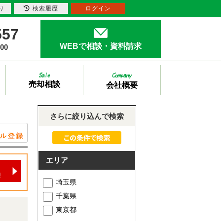
り
検索履歴
ログイン
557
WEBで相談・資料請求
00
売却相談
会社概要
さらに絞り込んで検索
エリア
埼玉県
千葉県
東京都