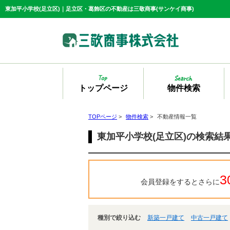
東加平小学校(足立区)｜足立区・葛飾区の不動産は三敬商事(サンケイ商事)
トップページ
物件検索
TOPページ
>
物件検索
>
不動産情報一覧
東加平小学校(足立区)の検索結
3
会員登録をするとさらに
種別で絞り込む
新築一戸建て
中古一戸建て