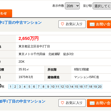
表示件数
並び順
中2丁目の中古マンション
2,650万円
東京都足立区谷中2丁目
地
東京メトロ千代田線 北綾瀬駅 徒歩3分
2DK
り
35.91㎡
8階/13階建
面積
所在階
1975年3月
マンション/SRC造
月
建物構造
0
枚
加平1丁目の中古マンション