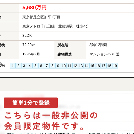
5,680万円
東京都足立区加平1丁目
地
東京メトロ千代田線 北綾瀬駅 徒歩4分
3LDK
り
72.29㎡
8階/12階建
面積
所在階
1995年2月
マンション/SRC造
月
建物構造
9
枚