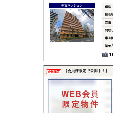
中古マンション
価格
所在
交通
間取
専有
築年
1
【会員様限定で公開中！】
会員限定