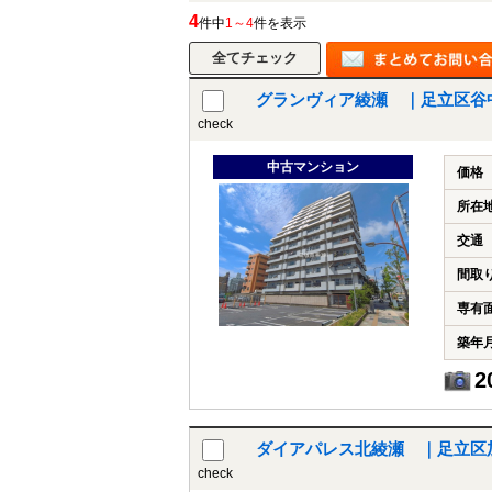
4
件中
1～4
件を表示
グランヴィア綾瀬 ｜足立区谷
check
中古マンション
価格
所在
交通
間取
専有
築年
2
ダイアパレス北綾瀬 ｜足立区
check