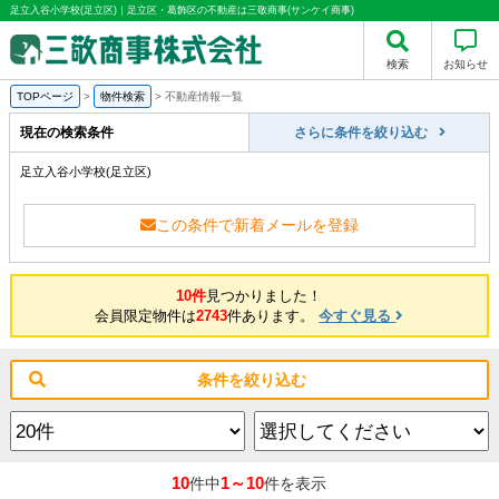
足立入谷小学校(足立区)｜足立区・葛飾区の不動産は三敬商事(サンケイ商事)
検索
お知らせ
TOPページ
>
物件検索
>
不動産情報一覧
現在の検索条件
さらに条件を絞り込む
足立入谷小学校(足立区)
この条件で新着メールを登録
10件
見つかりました！
会員限定物件は
2743
件あります。
今すぐ見る
条件を絞り込む
10
1～10
件中
件を表示