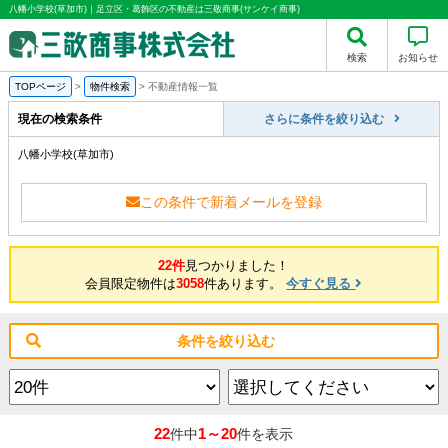
八幡小学校(草加市)｜足立区・葛飾区の不動産は三敬商事(サンケイ商事)
検索
お知らせ
TOPページ
>
物件検索
>
不動産情報一覧
現在の検索条件
さらに条件を絞り込む
八幡小学校(草加市)
この条件で新着メールを登録
22件
見つかりました！
会員限定物件は
3058
件あります。
今すぐ見る
条件を絞り込む
22
1～20
件中
件を表示