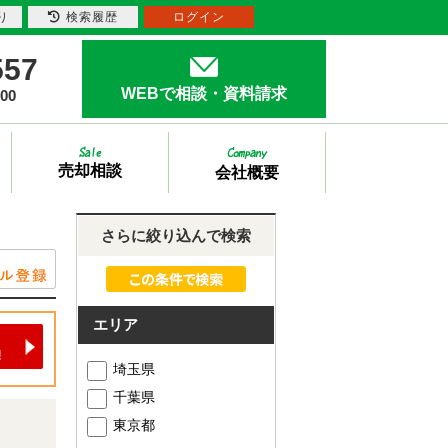
り
検索履歴
ログイン
557
WEBで相談・資料請求
00
売却相談
会社概要
さらに絞り込んで検索
エリア
埼玉県
千葉県
東京都