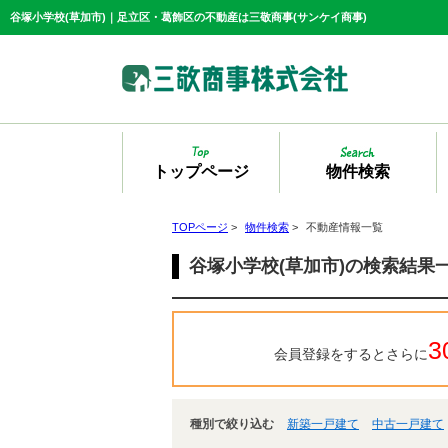
谷塚小学校(草加市)｜足立区・葛飾区の不動産は三敬商事(サンケイ商事)
トップページ
物件検索
TOPページ
>
物件検索
>
不動産情報一覧
谷塚小学校(草加市)の検索結果
3
会員登録をするとさらに
種別で絞り込む
新築一戸建て
中古一戸建て