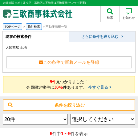
大師前駅 土地｜足立区・葛飾区の不動産は三敬商事(サンケイ商事)
検索
お知らせ
TOPページ
>
物件検索
>
不動産情報一覧
現在の検索条件
さらに条件を絞り込む
大師前駅 土地
この条件で新着メールを登録
9件
見つかりました！
会員限定物件は
3046
件あります。
今すぐ見る
条件を絞り込む
9
1～9
件中
件を表示