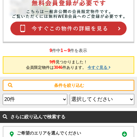
9
1～9
件中
件を表示
9件
見つかりました！
会員限定物件は
3046
件あります。
今すぐ見る
条件を絞り込む
さらに絞り込んで検索する
ご希望のエリアを選んでください