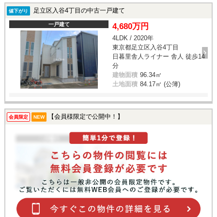
足立区入谷4丁目の中古一戸建て
値下がり
一戸建て
4,680万円
4LDK / 2020年
東京都足立区入谷4丁目
日暮里舎人ライナー 舎人 徒歩14
分
建物面積
96.34㎡
土地面積
84.17㎡ (公簿)
【会員様限定で公開中！】
会員限定
NEW