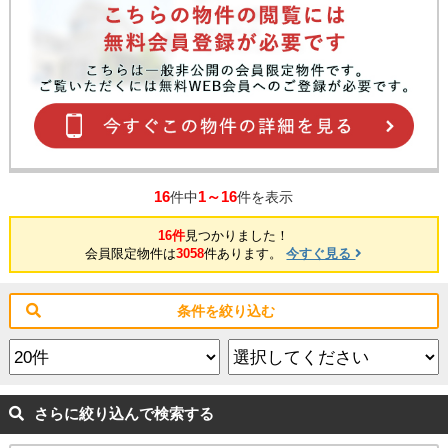
16
1～16
件中
件を表示
16件
見つかりました！
会員限定物件は
3058
件あります。
今すぐ見る
条件を絞り込む
さらに絞り込んで検索する