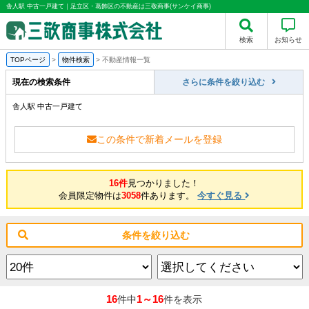
舎人駅 中古一戸建て｜足立区・葛飾区の不動産は三敬商事(サンケイ商事)
検索
お知らせ
TOPページ
>
物件検索
>
不動産情報一覧
現在の検索条件
さらに条件を絞り込む
舎人駅 中古一戸建て
この条件で新着メールを登録
16件
見つかりました！
会員限定物件は
3058
件あります。
今すぐ見る
条件を絞り込む
16
1～16
件中
件を表示