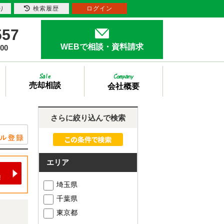
り
検索履歴
ログイン
557
WEBで相談・資料請求
00
売却相談
会社概要
さらに絞り込んで検索
エリア
埼玉県
千葉県
東京都