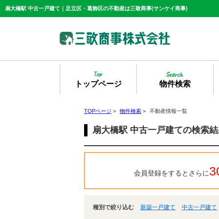
扇大橋駅 中古一戸建て｜足立区・葛飾区の不動産は三敬商事(サンケイ商事)
トップページ
物件検索
TOPページ
>
物件検索
>
不動産情報一覧
扇大橋駅 中古一戸建ての検索
3
会員登録をするとさらに
種別で絞り込む
新築一戸建て
中古一戸建て