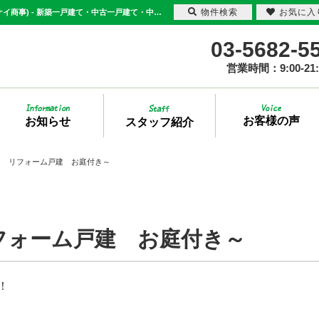
物件検索
お気に入
～流山市流山 リフォーム戸建 お庭付き～ | 足立区・葛飾区の不動産は三敬商事(サンケイ商事) - 新築一戸建て・中古一戸建て・中古マンション情報多数取り扱い
03-5682-5
営業時間：9:00-21:
お客様の声
お知らせ
スタッフ紹介
山 リフォーム戸建 お庭付き～
フォーム戸建 お庭付き～
！