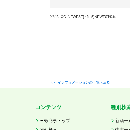
%%BLOG_NEWEST{info:,5}NEWEST%%
＜＜ インフォメーションの一覧へ戻る
コンテンツ
種別検
三敬商事トップ
新築一
物件検索
中古一