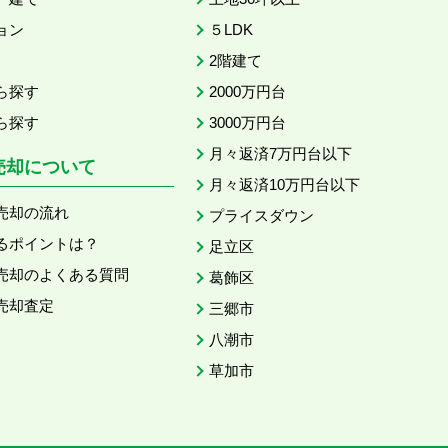
ョン
５LDK
2階建て
ら探す
2000万円台
ら探す
3000万円台
月々返済7万円台以下
売却について
月々返済10万円台以下
売却の流れ
プライスダウン
るポイントは？
足立区
売却のよくある質問
葛飾区
売却査定
三郷市
八潮市
草加市