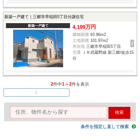
新築一戸建て｜三郷市早稲田5丁目分譲住宅
新築一戸建て
4,199万円
建物面積
93.96m
2
土地面積
101.97m
2
所在地
三郷市早稲田5丁目
交通
ＪＲ武蔵野線 新三郷/徒歩15
分
2
1～2
件中
件を表示
1
検索
条件を指定し直して検索