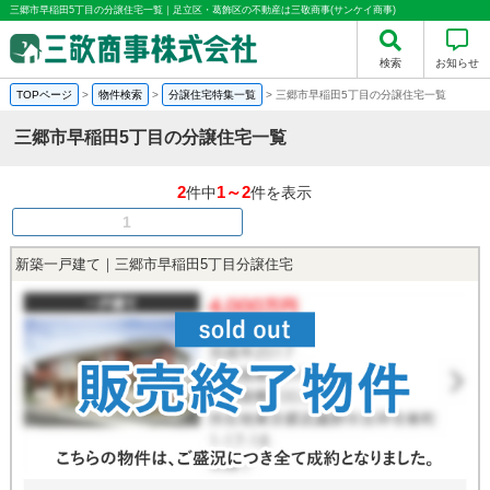
三郷市早稲田5丁目の分譲住宅一覧｜足立区・葛飾区の不動産は三敬商事(サンケイ商事)
検索
お知らせ
TOPページ
>
物件検索
>
分譲住宅特集一覧
>
三郷市早稲田5丁目の分譲住宅一覧
三郷市早稲田5丁目の分譲住宅一覧
2
1～2
件中
件を表示
1
新築一戸建て｜三郷市早稲田5丁目分譲住宅