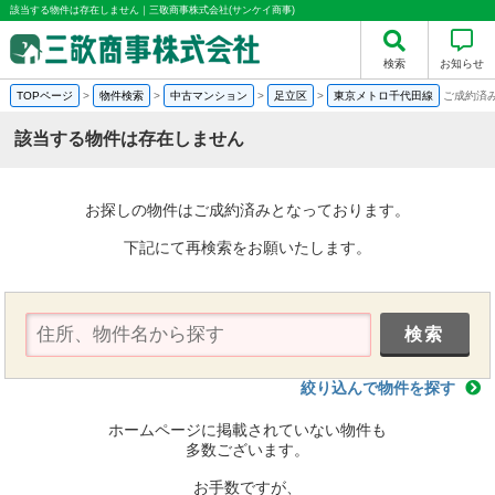
該当する物件は存在しません｜三敬商事株式会社(サンケイ商事)
検索
お知らせ
TOPページ
>
物件検索
>
中古マンション
>
足立区
>
東京メトロ千代田線
ご成約済
該当する物件は存在しません
お探しの物件はご成約済みとなっております。
下記にて再検索をお願いたします。
絞り込んで物件を探す
ホームページに掲載されていない物件も
多数ございます。
お手数ですが、